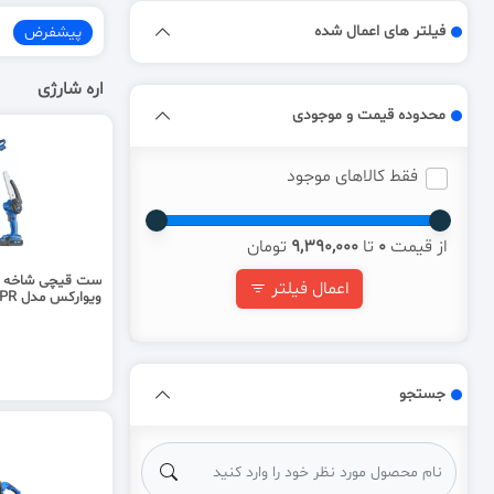
فیلتر های اعمال شده
پیشفرض
اره شارژی
محدوده قیمت و موجودی
فقط کالاهای موجود
از قیمت
0
تا
9,390,000
تومان
ست قیچی شاخه زن 
اعمال فیلتر
ویوارکس مدل VR3206-PR
جستجو