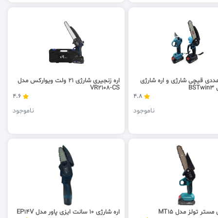
دی قیچی شارژی و اره شارژی
اره زنجیری شارژی 21 ولت ویوارکس مدل
BS
VR2108-CS
4.6
4.8
ناموجود
ناموجود
مستر تولز مدل MT15
اره شارژی 10 سانت ایزی پاور مدل EP14V