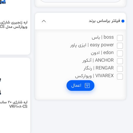
فیلتر براساس برند
ویوارکس مدل VR2412V-CS
boss | باس
easy power | ایزی پاور
edon | ادون
ANCHOR | آنکور
RENGAR | رنگار
VIVAREX | ویوارکس
اعمال
اره شار
VR2108-CS