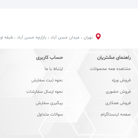
توان و قدرت 
شارژی است که
شده تا عملکر
مکان‌هایی ک
تهران ، میدان حسن آباد ، بازارچه حسن آباد ، طبقه اول 
ویژگی های
راهنمای مشتریان
حساب کاربری
از ویژگی ها
مشاهده همه محصولات
ارتباط با ما
بیشتر باشد، 
فروش ویژه
نحوه ثبت سفارش
یکدست و صاف
فروش حضوری
نحوه ارسال سفارشات
تجهیزات از 
فروش همکاری
پیگیری سفارش
صفحه اینستاگرام
سوالات متداول
خرید اره 
هم‌اکنون می‌