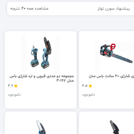
پیشنهاد سورن تولز
مشاهده همه
20
نتیجه
اره زنجیری شارژی 40 سانت باس مدل
مجموعه دو عددی قیچی و اره شارژی باس
مدل 197-3
4.9
4.5
ناموجود
ناموجود