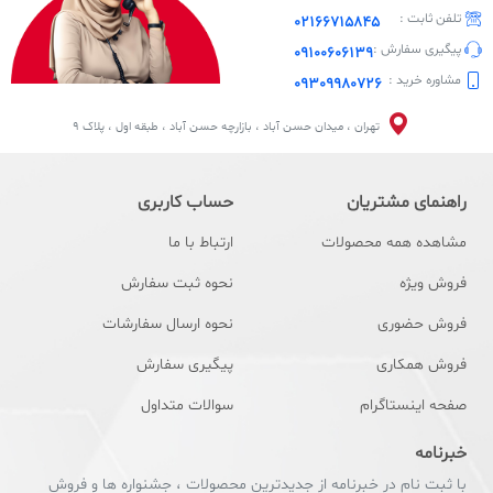
تلفن ثابت :
02166715845
همان رزوه ها به لوله ها متصل میشود. نصب این مدل از
پیگیری سفارش :
09100606139
اتصال پلی اتیلن بسیار آسان و بدون دردسر است و
مشاوره خرید :
09309980726
مناسب فشار های کاری متوسط تا پایین میباشد.
تهران ، میدان حسن آباد ، بازارچه حسن آباد ، طبقه اول ، پلاک 9
2)اتصالات کمربندی : این مدل از اتصالات با استفاده از
یک بند فلزی که دور لوله و اتصال کشیده شده به لوله ها
راهنمای مشتریان
حساب کاربری
متصل میشوند. این مدل اتصالات مناسب لوله هایی با
مشاهده همه محصولات
ارتباط با ما
قطر بزرگ میباشد و یا لوله هایی که در مکان های دشوار
فروش ویژه
نحوه ثبت سفارش
برای جوشکاری قرار دارند استفاده میشود.
فروش حضوری
نحوه ارسال سفارشات
3)اتصالات جوشی : این مدل از اتصالات به کمک حرارت و
فروش همکاری
پیگیری سفارش
فشار به لوله ها متصل میشوند .این مدل از اتصالات پلی
صفحه اینستاگرام
سوالات متداول
اتیلن، به دلیل مقاومت بسیار بالایی که در برابر فشار
خبرنامه
نشتی دارند برای خطوط انتقال گاز مناسب هستند.
با ثبت نام در خبرنامه از جدیدترین محصولات ، جشنواره ها و فروش