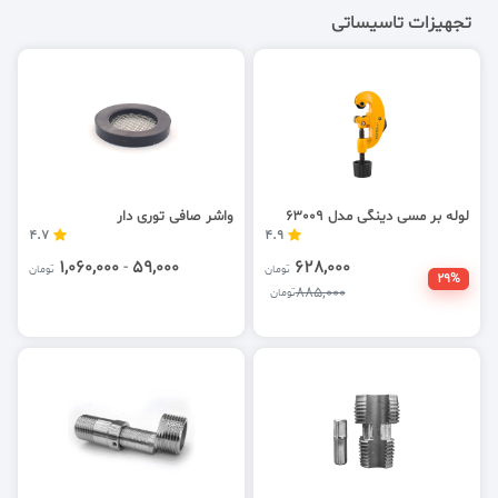
تجهیزات تاسیساتی
لوله بر مسی دینگی مدل 63009
واشر صافی توری دار
4.7
4.9
1,060,000
-
59,000
628,000
تومان
تومان
29%
885,000
تومان