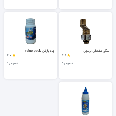
لنگی مفصلی برنجی
چاه بازکن value pack
4.7
4.9
ناموجود
ناموجود