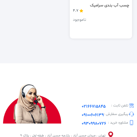
چسب آب بندی سرامیک
4.7
ناموجود
تلفن ثابت :
02166715845
پیگیری سفارش :
09100606139
مشاوره خرید :
09309980726
تهران ، میدان حسن آباد ، بازارچه حسن آباد ، طبقه اول ، پلاک 9