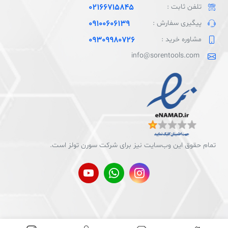
تلفن ثابت :
02166715845
پیگیری سفارش :
09100606139
مشاوره خرید :
09309980726
info@sorentools.com
تمام حقوق اين وب‌سايت نیز برای شرکت سورن تولز است.