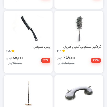
گردگیر تلسکوپی آنتی باکتریال
برس مسواکی
4.5
4.4
85,000
259,000
تومان
تومان
13%
33%
98,000
386,000
تومان
تومان