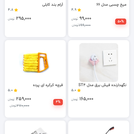
میخ چسبی مدل 66
آرام بند کابلی
4.8
4.9
295,000
99,000
تومان
تومان
50%
199,000
تومان
نگهدارنده فیش برق مدل ST4
فرچه کرکره ای پرده
5.0
5.0
259,000
165,000
تومان
تومان
4%
270,000
تومان