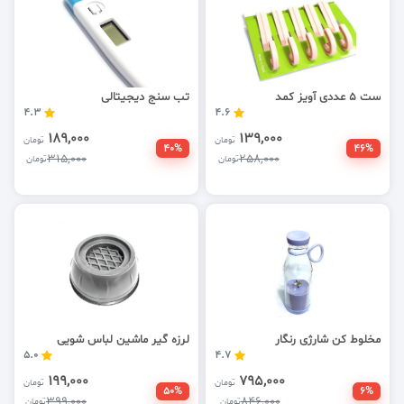
ست 5 عددی آویز کمد
تب سنج دیجیتالی
4.3
4.6
189,000
139,000
تومان
تومان
40%
46%
315,000
258,000
تومان
تومان
مخلوط کن شارژی رنگار
لرزه گیر ماشین لباس شویی
5.0
4.7
199,000
795,000
تومان
تومان
50%
6%
399,000
846,000
تومان
تومان