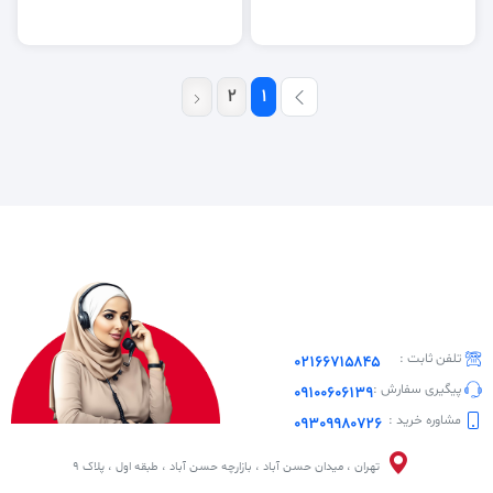
2
1
تلفن ثابت :
02166715845
پیگیری سفارش :
09100606139
مشاوره خرید :
09309980726
تهران ، میدان حسن آباد ، بازارچه حسن آباد ، طبقه اول ، پلاک 9