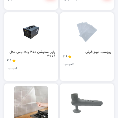
برچسب ترمز فرش
پاور استیشن 350 وات باس مدل
079-6
4.6
4.9
ناموجود
ناموجود