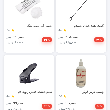
گجت بلند کردن اجسام
خمیر آب بندی رنگار
4.0
5.0
129,000
495,000
تومان
تومان
32%
28%
190,000
685,000
تومان
تومان
چسب ترمز فرش
نظم دهنده کفش زاویه دار
5.0
4.1
99,000
197,000
تومان
تومان
49%
10%
195,000
220,000
تومان
تومان