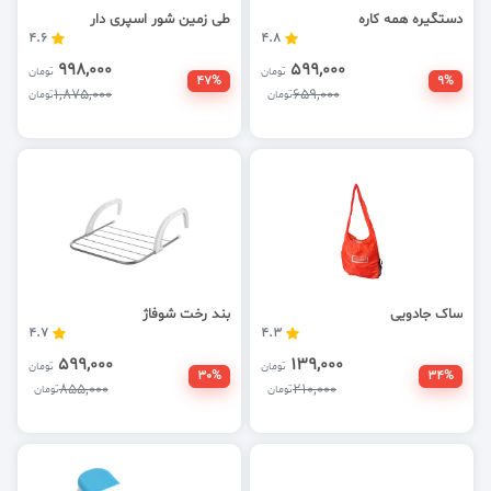
دستگیره همه کاره
طی زمین شور اسپری دار
4.6
4.8
998,000
599,000
تومان
تومان
47%
9%
1,875,000
659,000
تومان
تومان
ساک جادویی
بند رخت شوفاژ
4.7
4.3
599,000
139,000
تومان
تومان
30%
34%
855,000
210,000
تومان
تومان